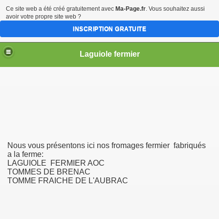
Ce site web a été créé gratuitement avec
Ma-Page.fr
. Vous souhaitez aussi
avoir votre propre site web ?
INSCRIPTION GRATUITE
Laguiole fermier
LE FERMIER AOP
Nous vous présentons ici nos fromages fermier fabriqués
a la ferme:
ES DE BRENAC
LAGUIOLE FERMIER AOC
TOMMES DE BRENAC
 L'AOP(aoc)
TOMME FRAICHE DE L'AUBRAC
AIS